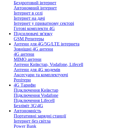
Бездротовий інтернет
Автономний інтернет
Інтернет в селі
Інтернет на дачі
Інтернет у приватному секторі
Готові комплекти 4G
Підсилювачі зв'язку
GSM Репитеры
Антени для 4G/5G/LTE інтернета
Зовнішні 4G антени
4G антени
MIMO антени
Антени Київстар, Vodafone, Lifecell
Антени для 4G модемів
Аксесуари та комплектуючі
Репітери
4G Тарифи
Підключення Київстар
Підключення Vodafone
Підключення Lifecell
Безліміт 3G\4G
Автономність
Портативні зарядні станції
Інтернет без світла
Power Bank