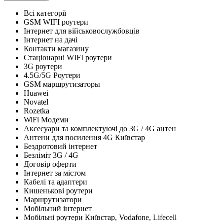
Всі категорії
GSM WIFI роутери
Інтернет для військовослужбовців
Інтернет на дачі
Контакти магазину
Стаціонарні WIFI роутери
3G роутери
4.5G/5G Роутери
GSM маршрутизаторы
Huawei
Novatel
Rozetka
WiFi Модеми
Аксесуари та комплектуючі до 3G / 4G антен
Антени для посилення 4G Київстар
Бездротовий інтернет
Безліміт 3G / 4G
Договір оферти
Інтернет за містом
Кабелі та адаптери
Кишенькові роутери
Маршрутизатори
Мобільний інтернет
Мобільні роутери Київстар, Vodafone, Lifecell