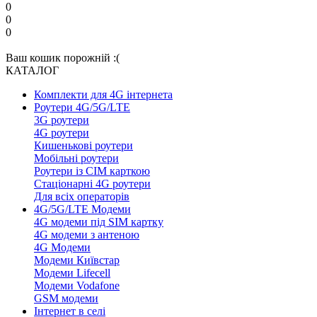
0
0
0
Ваш кошик порожній :(
КАТАЛОГ
Комплекти для 4G інтернета
Роутери 4G/5G/LTE
3G роутери
4G роутери
Кишенькові роутери
Мобільні роутери
Роутери із СІМ карткою
Стаціонарні 4G роутери
Для всіх операторів
4G/5G/LTE Модеми
4G модеми під SIM картку
4G модеми з антеною
4G Модеми
Модеми Київстар
Модеми Lifecell
Модеми Vodafone
GSM модеми
Інтернет в селі