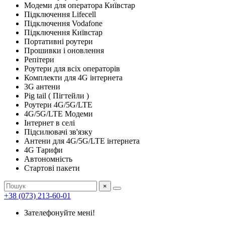
Модеми для оператора Київстар
Підключення Lifecell
Підключення Vodafone
Підключення Київстар
Портативні роутери
Прошивки і оновлення
Репітери
Роутери для всіх операторів
Комплекти для 4G інтернета
3G антени
Pig tail ( Пігтейли )
Роутери 4G/5G/LTE
4G/5G/LTE Модеми
Інтернет в селі
Підсилювачі зв'язку
Антени для 4G/5G/LTE інтернета
4G Тарифи
Автономність
Стартові пакети
×
+38 (073) 213-60-01
Зателефонуйте мені!