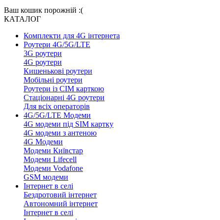
Ваш кошик порожній :(
КАТАЛОГ
Комплекти для 4G інтернета
Роутери 4G/5G/LTE
3G роутери
4G роутери
Кишенькові роутери
Мобільні роутери
Роутери із СІМ карткою
Стаціонарні 4G роутери
Для всіх операторів
4G/5G/LTE Модеми
4G модеми під SIM картку
4G модеми з антеною
4G Модеми
Модеми Київстар
Модеми Lifecell
Модеми Vodafone
GSM модеми
Інтернет в селі
Бездротовий інтернет
Автономний інтернет
Інтернет в селі