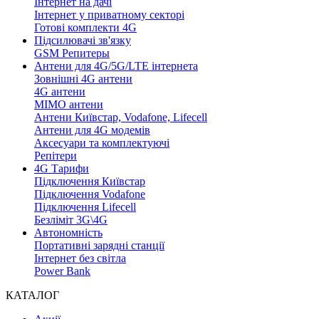
Інтернет на дачі
Інтернет у приватному секторі
Готові комплекти 4G
Підсилювачі зв'язку
GSM Репитеры
Антени для 4G/5G/LTE інтернета
Зовнішні 4G антени
4G антени
MIMO антени
Антени Київстар, Vodafone, Lifecell
Антени для 4G модемів
Аксесуари та комплектуючі
Репітери
4G Тарифи
Підключення Київстар
Підключення Vodafone
Підключення Lifecell
Безліміт 3G\4G
Автономність
Портативні зарядні станції
Інтернет без світла
Power Bank
КАТАЛОГ