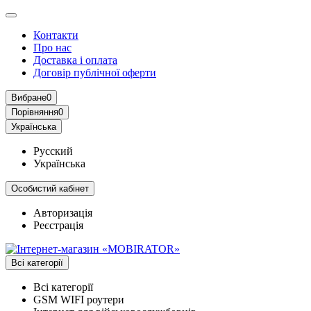
Контакти
Про нас
Доставка і оплата
Договір публічної оферти
Вибране
0
Порівняння
0
Українська
Русский
Українська
Особистий кабінет
Авторизація
Реєстрація
Всі категорії
Всі категорії
GSM WIFI роутери