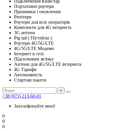
Підключення Київстар
Портативні роутери
Прошивки і оновлення
Репітери
Роутери для всіх операторів
Комплекти для 4G інтернета
3G антени
Pig tail ( Пігтейли )
Роутери 4G/5G/LTE
4G/5G/LTE Модеми
Інтернет в селі
Підсилювачі зв'язку
Антени для 4G/5G/LTE інтернета
4G Тарифи
Автономність
Стартові пакети
×
+38 (073) 213-60-01
Зателефонуйте мені!
0
0
0