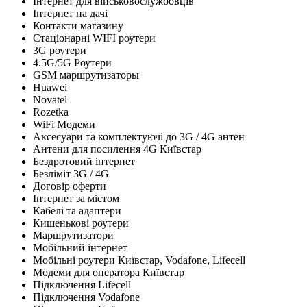
Інтернет для військовослужбовців
Інтернет на дачі
Контакти магазину
Стаціонарні WIFI роутери
3G роутери
4.5G/5G Роутери
GSM маршрутизаторы
Huawei
Novatel
Rozetka
WiFi Модеми
Аксесуари та комплектуючі до 3G / 4G антен
Антени для посилення 4G Київстар
Бездротовий інтернет
Безліміт 3G / 4G
Договір оферти
Інтернет за містом
Кабелі та адаптери
Кишенькові роутери
Маршрутизатори
Мобільний інтернет
Мобільні роутери Київстар, Vodafone, Lifecell
Модеми для оператора Київстар
Підключення Lifecell
Підключення Vodafone