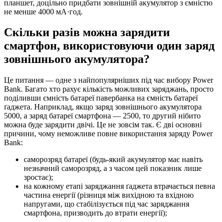
планшет, доцільно придбати зовнішній акумулятор з ємністю
не менше 4000 мА·год.
Скільки разів можна зарядити
смартфон, використовуючи один заряд
зовнішнього акумулятора?
Це питання — одне з найпопулярніших під час вибору Power
Bank. Багато хто рахує кількість можливих заряджань, просто
поділивши ємність батареї павербанка на ємність батареї
ґаджета. Наприклад, якщо заряд зовнішнього акумулятора
5000, а заряд батареї смартфона — 2500, то другий нібито
можна буде зарядити двічі. Це не зовсім так. Є дві основні
причини, чому неможливе повне використання заряду Power
Bank:
саморозряд батареї (будь-який акумулятор має навіть
незначний саморозряд, а з часом цей показник лише
зростає);
на кожному етапі заряджання ґаджета втрачається певна
частина енергії (різниця між вихідною та вхідною
напругами, що стабілізується під час заряджання
смартфона, призводить до втрати енергії);