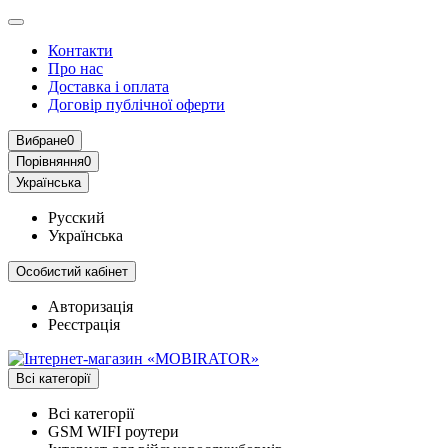
Контакти
Про нас
Доставка і оплата
Договір публічної оферти
Вибране
0
Порівняння
0
Українська
Русский
Українська
Особистий кабінет
Авторизація
Реєстрація
Всі категорії
Всі категорії
GSM WIFI роутери