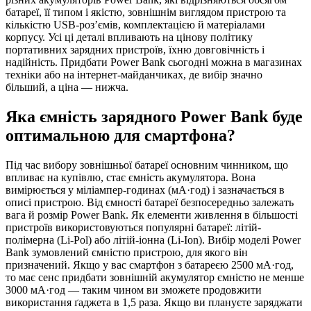
батареї, її типом і якістю, зовнішнім виглядом пристрою та
кількістю USB-роз’ємів, комплектацією й матеріалами
корпусу. Усі ці деталі впливають на цінову політику
портативних зарядних пристроїв, їхню довговічність і
надійність. Придбати Power Bank сьогодні можна в магазинах
техніки або на інтернет-майданчиках, де вибір значно
більший, а ціна — нижча.
Яка ємність зарядного Power Bank буде
оптимальною для смартфона?
Під час вибору зовнішньої батареї основним чинником, що
впливає на купівлю, стає ємність акумулятора. Вона
вимірюється у міліампер-годинах (мА·год) і зазначається в
описі пристрою. Від ємності батареї безпосередньо залежать
вага й розмір Power Bank. Як елементи живлення в більшості
пристроїв використовуються популярні батареї: літій-
полімерна (Li-Pol) або літій-іонна (Li-Ion). Вибір моделі Power
Bank зумовлений ємністю пристрою, для якого він
призначений. Якщо у вас смартфон з батареєю 2500 мА·год,
то має сенс придбати зовнішній акумулятор ємністю не менше
3000 мА·год — таким чином ви зможете продовжити
використання ґаджета в 1,5 раза. Якщо ви плануєте заряджати