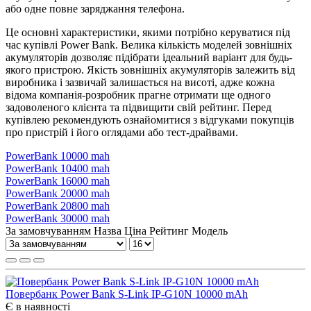
або одне повне заряджання телефона.
Це основні характеристики, якими потрібно керуватися під
час купівлі Power Bank. Велика кількість моделей зовнішніх
акумуляторів дозволяє підібрати ідеальний варіант для будь-
якого пристрою. Якість зовнішніх акумуляторів залежить від
виробника і зазвичай залишається на висоті, адже кожна
відома компанія-розробник прагне отримати ще одного
задоволеного клієнта та підвищити свій рейтинг. Перед
купівлею рекомендують ознайомитися з відгуками покупців
про пристрій і його оглядами або тест-драйвами.
PowerBank 10000 mah
PowerBank 10400 mah
PowerBank 16000 mah
PowerBank 20000 mah
PowerBank 20800 mah
PowerBank 30000 mah
За замовчуванням
Назва
Ціна
Рейтинг
Модель
Повербанк Power Bank S-Link IP-G10N 10000 mAh
Є в наявності