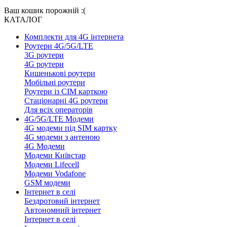
Ваш кошик порожній :(
КАТАЛОГ
Комплекти для 4G інтернета
Роутери 4G/5G/LTE
3G роутери
4G роутери
Кишенькові роутери
Мобільні роутери
Роутери із СІМ карткою
Стаціонарні 4G роутери
Для всіх операторів
4G/5G/LTE Модеми
4G модеми під SIM картку
4G модеми з антеною
4G Модеми
Модеми Київстар
Модеми Lifecell
Модеми Vodafone
GSM модеми
Інтернет в селі
Бездротовий інтернет
Автономний інтернет
Інтернет в селі