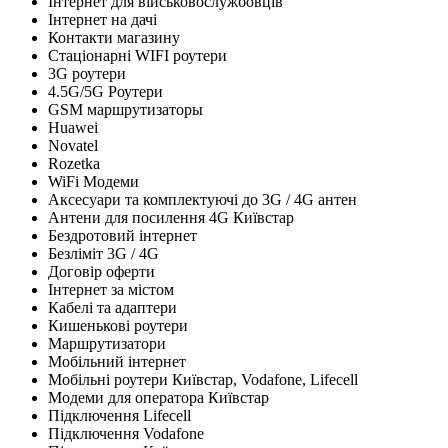
Інтернет для військовослужбовців
Інтернет на дачі
Контакти магазину
Стаціонарні WIFI роутери
3G роутери
4.5G/5G Роутери
GSM маршрутизаторы
Huawei
Novatel
Rozetka
WiFi Модеми
Аксесуари та комплектуючі до 3G / 4G антен
Антени для посилення 4G Київстар
Бездротовий інтернет
Безліміт 3G / 4G
Договір оферти
Інтернет за містом
Кабелі та адаптери
Кишенькові роутери
Маршрутизатори
Мобільний інтернет
Мобільні роутери Київстар, Vodafone, Lifecell
Модеми для оператора Київстар
Підключення Lifecell
Підключення Vodafone