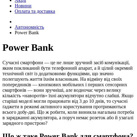
Акції
Новини
Оплата та доставка
Автономність
Power Bank
Power Bank
Сучасні смартфони — це не лише зручний засіб комунікації,
яким покликаний бути телефонний апарат, а й цілий окремий
технічний світ із додатковими функціями, що значно
полегшують життя їхнім власникам. На відміну від своїх
попередників — кнопкових мобільних і перших сенсорних
смартфонів — вони зручніші, але водночас через велику
кількість «наворотів» їхні акумулятори відчутно слабші. Якщо
старіші моделі могли працювати від 3 до 10 днів, то сучасні
ґаджети в режимі активного користування протримаються
всього добу-дві. Що ж робити, коли виникла нагальна потреба
в заряджанні акумулятора, а поруч немає розеток або й узагалі
зарядного пристрою?
Що ж таке Power Bank для смартфона?