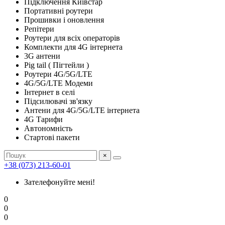
Підключення Київстар
Портативні роутери
Прошивки і оновлення
Репітери
Роутери для всіх операторів
Комплекти для 4G інтернета
3G антени
Pig tail ( Пігтейли )
Роутери 4G/5G/LTE
4G/5G/LTE Модеми
Інтернет в селі
Підсилювачі зв'язку
Антени для 4G/5G/LTE інтернета
4G Тарифи
Автономність
Стартові пакети
×
+38 (073) 213-60-01
Зателефонуйте мені!
0
0
0