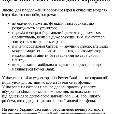
Звісно, для продовження роботи батареї в сучасних моделях
існує багато способів, зокрема:
вимкнення віджетів, функцій і застосунків, що
розряджають акумулятор;
перехід в енергозберігальний режим за допомогою
налаштувань, який не дуже зручний тим, що суттєво
знижується яскравість екрана;
купівля додаткової батареї — зручний спосіб, але деякі
моделі смартфонів виготовлені так, що акумулятор
неможливо замінити без звернення до сервісного
центру;
використання мобільного зарядного пристрою, що
називається Power Bank.
Універсальний акумулятор, або Power Bank, — це справжній
порятунок для активних користувачів смартфонів.
Універсальна батарея працює доволі просто: у корпус
вбудовано кілька елементів живлення, до яких можна
під’єднатися за допомогою звичайного USB або іншого
роз’єма, що підходить до конкретної моделі телефона.
На ринку України сьогодні представлено велику кількість
різних акумуляторів Power Bank, які відрізняються обсягом