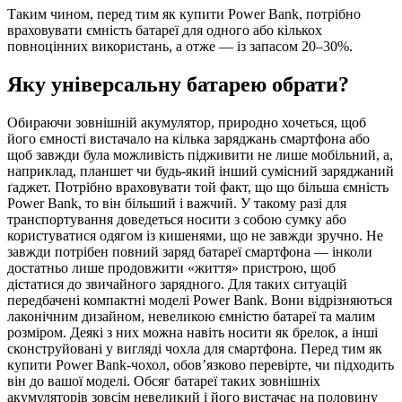
Таким чином, перед тим як купити Power Bank, потрібно
враховувати ємність батареї для одного або кількох
повноцінних використань, а отже — із запасом 20–30%.
Яку універсальну батарею обрати?
Обираючи зовнішній акумулятор, природно хочеться, щоб
його ємності вистачало на кілька заряджань смартфона або
щоб завжди була можливість підживити не лише мобільний, а,
наприклад, планшет чи будь-який інший сумісний заряджаний
ґаджет. Потрібно враховувати той факт, що що більша ємність
Power Bank, то він більший і важчий. У такому разі для
транспортування доведеться носити з собою сумку або
користуватися одягом із кишенями, що не завжди зручно. Не
завжди потрібен повний заряд батареї смартфона — інколи
достатньо лише продовжити «життя» пристрою, щоб
дістатися до звичайного зарядного. Для таких ситуацій
передбачені компактні моделі Power Bank. Вони відрізняються
лаконічним дизайном, невеликою ємністю батареї та малим
розміром. Деякі з них можна навіть носити як брелок, а інші
сконструйовані у вигляді чохла для смартфона. Перед тим як
купити Power Bank-чохол, обов’язково перевірте, чи підходить
він до вашої моделі. Обсяг батареї таких зовнішніх
акумуляторів зовсім невеликий і його вистачає на половину