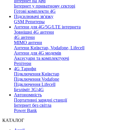
Інтернет на дачі
Інтернет у приватному секторі
Готові комплекти 4G
Підсилювачі зв'язку
GSM Репитеры
Антени для 4G/5G/LTE інтернета
Зовнішні 4G антени
4G антени
MIMO антени
Антени Київстар, Vodafone, Lifecell
Антени для 4G модемів
Аксесуари та комплектуючі
Репітери
4G Тарифи
Підключення Київстар
Підключення Vodafone
Підключення Lifecell
Безліміт 3G\4G
Автономність
Портативні зарядні станції
Інтернет без світла
Power Bank
КАТАЛОГ