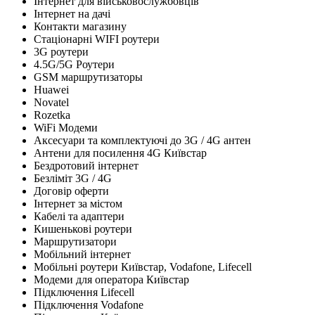
Інтернет для військовослужбовців
Інтернет на дачі
Контакти магазину
Стаціонарні WIFI роутери
3G роутери
4.5G/5G Роутери
GSM маршрутизаторы
Huawei
Novatel
Rozetka
WiFi Модеми
Аксесуари та комплектуючі до 3G / 4G антен
Антени для посилення 4G Київстар
Бездротовий інтернет
Безліміт 3G / 4G
Договір оферти
Інтернет за містом
Кабелі та адаптери
Кишенькові роутери
Маршрутизатори
Мобільний інтернет
Мобільні роутери Київстар, Vodafone, Lifecell
Модеми для оператора Київстар
Підключення Lifecell
Підключення Vodafone