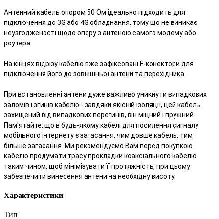
Антенний кабель опором 50 Ом ідеально підходить для 
підключення до 3G або 4G обладнання, тому що не виникає 
неузгодженості щодо опору з антеною самого модему або 
На кінцях відрізу кабелю вже зафіксовані F-конектори для 
підключення його до зовнішньої антени та перехідника.
При встановленні антени дуже важливо уникнути випадкових 
заломів і згинів кабелю - завдяки якісній ізоляції, цей кабель 
захищений від випадкових перегинів, він міцний і пружний.
Пам'ятайте, що в будь-якому кабелі для посилення сигналу 
мобільного інтернету є загасання, чим довше кабель, тим 
більше загасання. Ми рекомендуємо Вам перед покупкою 
кабелю продумати трасу прокладки коаксіального кабелю 
таким чином, щоб мінімізувати її протяжність, при цьому 
забезпечити винесення антени на необхідну висоту.
Характеристики
Тип