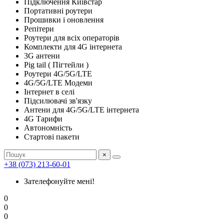
Підключення Київстар
Портативні роутери
Прошивки і оновлення
Репітери
Роутери для всіх операторів
Комплекти для 4G інтернета
3G антени
Pig tail ( Пігтейли )
Роутери 4G/5G/LTE
4G/5G/LTE Модеми
Інтернет в селі
Підсилювачі зв'язку
Антени для 4G/5G/LTE інтернета
4G Тарифи
Автономність
Стартові пакети
×
+38 (073) 213-60-01
Зателефонуйте мені!
0
0
0