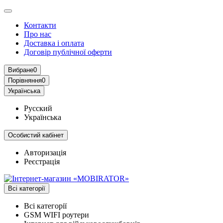
Контакти
Про нас
Доставка і оплата
Договір публічної оферти
Вибране
0
Порівняння
0
Українська
Русский
Українська
Особистий кабінет
Авторизація
Реєстрація
Всі категорії
Всі категорії
GSM WIFI роутери