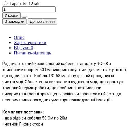
Гарантія: 12 міс.
У кошик
В закладки
До порівняння
Опис
Характеристики
Відгуки
0
Питання-відповідь
Радіочастотний коаксіальний кабель стандарту RG-58 з 
хвильовим опором 50 Ом використовується для монтажу антен, 
що підсилюють.
Кабель RG-58 має внутрішній провідник із 
чистої міді.
Обплетення виконане з лудженої міді, що гарантує 
тривалий термін роботи, що особливо важливо при 
використанні зовні приміщень, оскільки гарантує стійкість до 
несприятливих погодних умов при пошкодженні ізоляції.
- два відрізи кабелю 50 Ом по 20м
- чотири F-конектори