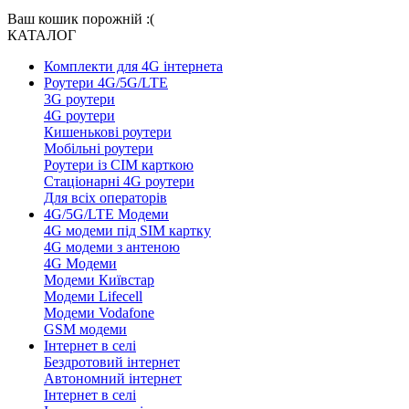
Ваш кошик порожній :(
КАТАЛОГ
Комплекти для 4G інтернета
Роутери 4G/5G/LTE
3G роутери
4G роутери
Кишенькові роутери
Мобільні роутери
Роутери із СІМ карткою
Стаціонарні 4G роутери
Для всіх операторів
4G/5G/LTE Модеми
4G модеми під SIM картку
4G модеми з антеною
4G Модеми
Модеми Київстар
Модеми Lifecell
Модеми Vodafone
GSM модеми
Інтернет в селі
Бездротовий інтернет
Автономний інтернет
Інтернет в селі