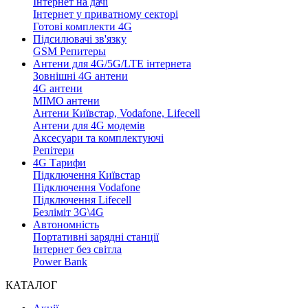
Інтернет на дачі
Інтернет у приватному секторі
Готові комплекти 4G
Підсилювачі зв'язку
GSM Репитеры
Антени для 4G/5G/LTE інтернета
Зовнішні 4G антени
4G антени
MIMO антени
Антени Київстар, Vodafone, Lifecell
Антени для 4G модемів
Аксесуари та комплектуючі
Репітери
4G Тарифи
Підключення Київстар
Підключення Vodafone
Підключення Lifecell
Безліміт 3G\4G
Автономність
Портативні зарядні станції
Інтернет без світла
Power Bank
КАТАЛОГ