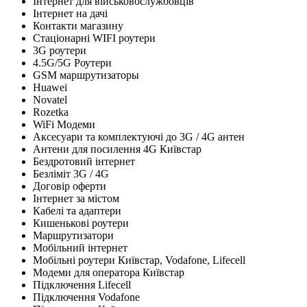
Інтернет для військовослужбовців
Інтернет на дачі
Контакти магазину
Стаціонарні WIFI роутери
3G роутери
4.5G/5G Роутери
GSM маршрутизаторы
Huawei
Novatel
Rozetka
WiFi Модеми
Аксесуари та комплектуючі до 3G / 4G антен
Антени для посилення 4G Київстар
Бездротовий інтернет
Безліміт 3G / 4G
Договір оферти
Інтернет за містом
Кабелі та адаптери
Кишенькові роутери
Маршрутизатори
Мобільний інтернет
Мобільні роутери Київстар, Vodafone, Lifecell
Модеми для оператора Київстар
Підключення Lifecell
Підключення Vodafone