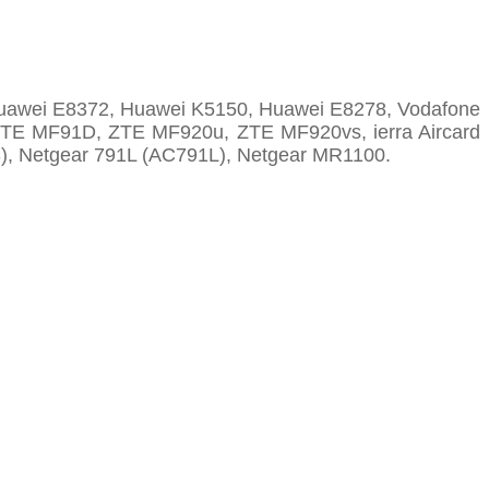
awei E8372, Huawei K5150, Huawei E8278, Vodafone
E MF91D, ZTE MF920u, ZTE MF920vs, ierra Aircard
S), Netgear 791L (AC791L), Netgear MR1100.