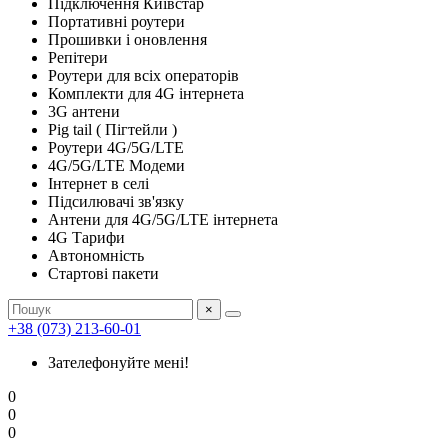
Підключення Київстар
Портативні роутери
Прошивки і оновлення
Репітери
Роутери для всіх операторів
Комплекти для 4G інтернета
3G антени
Pig tail ( Пігтейли )
Роутери 4G/5G/LTE
4G/5G/LTE Модеми
Інтернет в селі
Підсилювачі зв'язку
Антени для 4G/5G/LTE інтернета
4G Тарифи
Автономність
Стартові пакети
×
+38 (073) 213-60-01
Зателефонуйте мені!
0
0
0