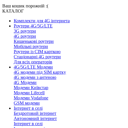
Ваш кошик порожній :(
КАТАЛОГ
Комплекти для 4G інтернета
Роутери 4G/5G/LTE
3G роутери
4G роутери
Кишенькові роутери
Мобільні роутери
Роутери із СІМ карткою
Стаціонарні 4G роутери
Для всіх операторів
4G/5G/LTE Модеми
4G модеми під SIM картку
4G модеми з антеною
4G Модеми
Модеми Київстар
Модеми Lifecell
Модеми Vodafone
GSM модеми
Інтернет в селі
Бездротовий інтернет
Автономний інтернет
Інтернет в селі