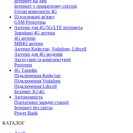
Інтернет на дачі
Інтернет у приватному секторі
Готові комплекти 4G
Підсилювачі зв'язку
GSM Репитеры
Антени для 4G/5G/LTE інтернета
Зовнішні 4G антени
4G антени
MIMO антени
Антени Київстар, Vodafone, Lifecell
Антени для 4G модемів
Аксесуари та комплектуючі
Репітери
4G Тарифи
Підключення Київстар
Підключення Vodafone
Підключення Lifecell
Безліміт 3G\4G
Автономність
Портативні зарядні станції
Інтернет без світла
Power Bank
КАТАЛОГ