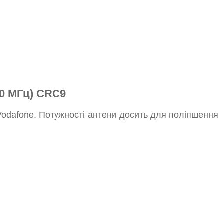
00 МГц) СRС9
 Vodafone. Потужності антени досить для поліпшення