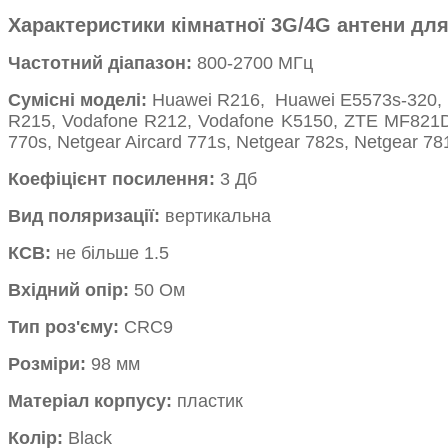
Характеристики кімнатної 3G/4G антени для 
Частотний діапазон:
 800-2700 МГц
Сумісні моделі:
Huawei R216, Huawei E5573s-320, 
R215, Vodafone R212, Vodafone K5150, ZTE MF821
770s, Netgear Aircard 771s, Netgear 782s, Netgear 7
Коефіцієнт посилення:
3 Дб
Вид поляризації:
вертикальна
КСВ:
не більше 1.5
Вхідний опір:
50 Ом
Тип роз'єму:
CRC9
Розміри:
98 мм
Матеріал корпусу:
пластик
Колір:
Black