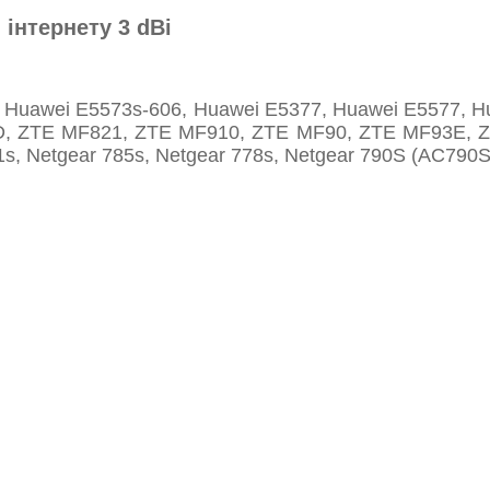
інтернету 3 dBi
Huawei E5573s-606, Huawei E5377, Huawei E5577, Hu
D, ZTE MF821, ZTE MF910, ZTE MF90, ZTE MF93E, ZT
81s, Netgear 785s, Netgear 778s, Netgear 790S (AC790