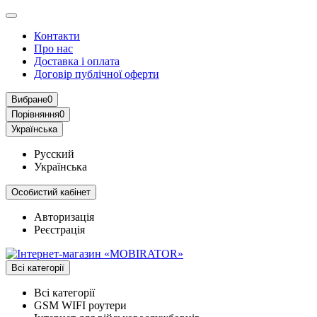
Контакти
Про нас
Доставка і оплата
Договір публічної оферти
Вибране
0
Порівняння
0
Українська
Русский
Українська
Особистий кабінет
Авторизація
Реєстрація
Всі категорії
Всі категорії
GSM WIFI роутери