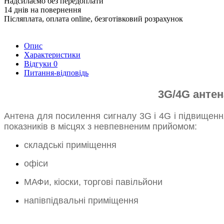
Надсилаємо без передоплати
14 днів на повернення
Післяплата, оплата online, безготівковий розрахунок
Опис
Характеристики
Відгуки
0
Питання-відповідь
3G/4G антен
Антена для посилення сигналу 3G і 4G і підвищення
показників в місцях з невпевненим прийомом:
складські приміщення
офіси
МАФи, кіоски, торгові павільйони
напівпідвальні приміщення