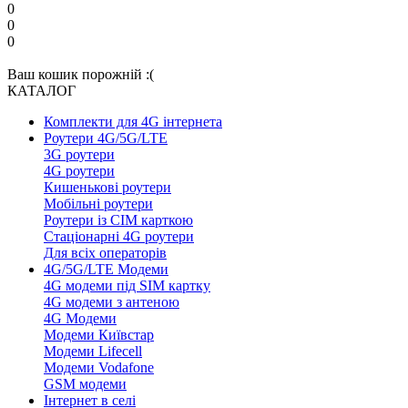
0
0
0
Ваш кошик порожній :(
КАТАЛОГ
Комплекти для 4G інтернета
Роутери 4G/5G/LTE
3G роутери
4G роутери
Кишенькові роутери
Мобільні роутери
Роутери із СІМ карткою
Стаціонарні 4G роутери
Для всіх операторів
4G/5G/LTE Модеми
4G модеми під SIM картку
4G модеми з антеною
4G Модеми
Модеми Київстар
Модеми Lifecell
Модеми Vodafone
GSM модеми
Інтернет в селі