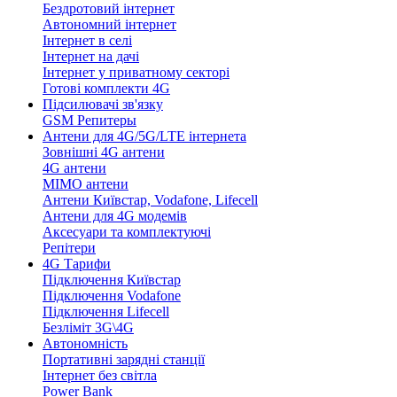
Бездротовий інтернет
Автономний інтернет
Інтернет в селі
Інтернет на дачі
Інтернет у приватному секторі
Готові комплекти 4G
Підсилювачі зв'язку
GSM Репитеры
Антени для 4G/5G/LTE інтернета
Зовнішні 4G антени
4G антени
MIMO антени
Антени Київстар, Vodafone, Lifecell
Антени для 4G модемів
Аксесуари та комплектуючі
Репітери
4G Тарифи
Підключення Київстар
Підключення Vodafone
Підключення Lifecell
Безліміт 3G\4G
Автономність
Портативні зарядні станції
Інтернет без світла
Power Bank