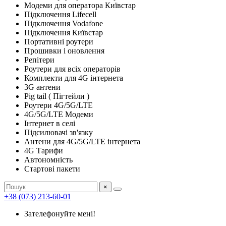
Модеми для оператора Київстар
Підключення Lifecell
Підключення Vodafone
Підключення Київстар
Портативні роутери
Прошивки і оновлення
Репітери
Роутери для всіх операторів
Комплекти для 4G інтернета
3G антени
Pig tail ( Пігтейли )
Роутери 4G/5G/LTE
4G/5G/LTE Модеми
Інтернет в селі
Підсилювачі зв'язку
Антени для 4G/5G/LTE інтернета
4G Тарифи
Автономність
Стартові пакети
×
+38 (073) 213-60-01
Зателефонуйте мені!