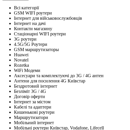
Всі категорії
GSM WIFI роутери
Інтернет для військовослужбовців
Інтернет на дачі
Контакти магазину
Стаціонарні WIFI роутери
3G роутери
4.5G/5G Роутери
GSM маршрутизаторы
Huawei
Novatel
Rozetka
WiFi Модеми
Аксесуари та комплектуючі до 3G / 4G антен
Антени для посилення 4G Київстар
Бездротовий інтернет
Безліміт 3G / 4G
Договір оферти
Інтернет за містом
Кабелі та адаптери
Кишенькові роутери
Маршрутизатори
Мобільний інтернет
Мобільні роутери Київстар, Vodafone, Lifecell