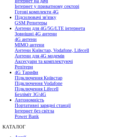
Інтернет на дачі
Інтернет у приватному секторі
Готові комплекти 4G
Підсилювачі зв'язку
GSM Репитеры
Антени для 4G/5G/LTE інтернета
Зовнішні 4G антени
4G антени
MIMO антени
Антени Київстар, Vodafone, Lifecell
Антени для 4G модемів
Аксесуари та комплектуючі
Репітери
4G Тарифи
Підключення Київстар
Підключення Vodafone
Підключення Lifecell
Безліміт 3G\4G
Автономність
Портативні зарядні станції
Інтернет без світла
Power Bank
КАТАЛОГ