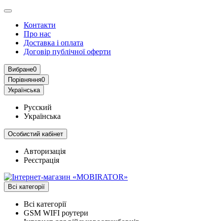
Контакти
Про нас
Доставка і оплата
Договір публічної оферти
Вибране
0
Порівняння
0
Українська
Русский
Українська
Особистий кабінет
Авторизація
Реєстрація
Всі категорії
Всі категорії
GSM WIFI роутери