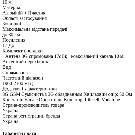
10 м
Материал
Алюміній + Пластик
Області застосування
Зовнішні
Максимальна відстань передачі
до 30 км
Посилення
17 Дб
Комплект поставки
- Антена 3G спрямована 17dBi; - коаксіальний кабель 10 м; -
Антенний перехідник
Вид
Спрямована
Частотний діапазон
1900-2100 мГц
Додаткові характеристики
3G GSM Сумісність з 3G обладнанням Хвильовий опір: 50 Ом
Конектор: F-male Оператори: Київстар, Lifecell, Vodafone
Страна-производитель товара
Україна
Страна регистрации бренда
Україна
Габарити і вага