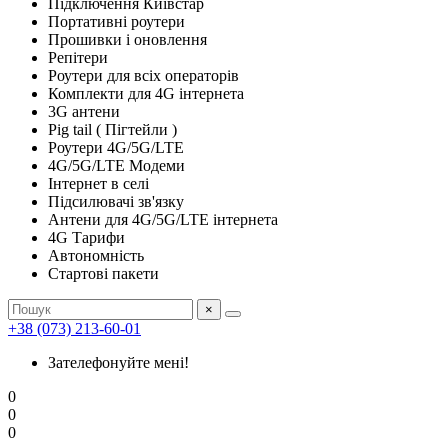
Підключення Київстар
Портативні роутери
Прошивки і оновлення
Репітери
Роутери для всіх операторів
Комплекти для 4G інтернета
3G антени
Pig tail ( Пігтейли )
Роутери 4G/5G/LTE
4G/5G/LTE Модеми
Інтернет в селі
Підсилювачі зв'язку
Антени для 4G/5G/LTE інтернета
4G Тарифи
Автономність
Стартові пакети
×
+38 (073) 213-60-01
Зателефонуйте мені!
0
0
0