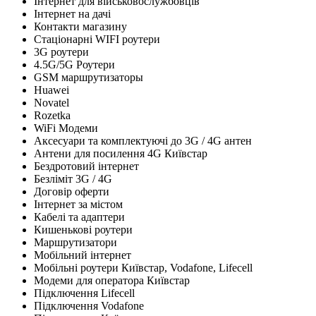
Інтернет для військовослужбовців
Інтернет на дачі
Контакти магазину
Стаціонарні WIFI роутери
3G роутери
4.5G/5G Роутери
GSM маршрутизаторы
Huawei
Novatel
Rozetka
WiFi Модеми
Аксесуари та комплектуючі до 3G / 4G антен
Антени для посилення 4G Київстар
Бездротовий інтернет
Безліміт 3G / 4G
Договір оферти
Інтернет за містом
Кабелі та адаптери
Кишенькові роутери
Маршрутизатори
Мобільний інтернет
Мобільні роутери Київстар, Vodafone, Lifecell
Модеми для оператора Київстар
Підключення Lifecell
Підключення Vodafone