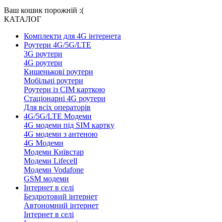
Ваш кошик порожній :(
КАТАЛОГ
Комплекти для 4G інтернета
Роутери 4G/5G/LTE
3G роутери
4G роутери
Кишенькові роутери
Мобільні роутери
Роутери із СІМ карткою
Стаціонарні 4G роутери
Для всіх операторів
4G/5G/LTE Модеми
4G модеми під SIM картку
4G модеми з антеною
4G Модеми
Модеми Київстар
Модеми Lifecell
Модеми Vodafone
GSM модеми
Інтернет в селі
Бездротовий інтернет
Автономний інтернет
Інтернет в селі