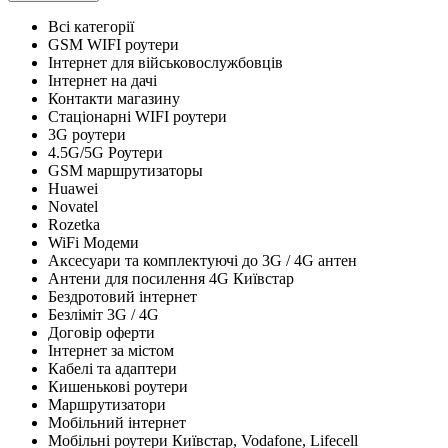
Всі категорії
GSM WIFI роутери
Інтернет для військовослужбовців
Інтернет на дачі
Контакти магазину
Стаціонарні WIFI роутери
3G роутери
4.5G/5G Роутери
GSM маршрутизаторы
Huawei
Novatel
Rozetka
WiFi Модеми
Аксесуари та комплектуючі до 3G / 4G антен
Антени для посилення 4G Київстар
Бездротовий інтернет
Безліміт 3G / 4G
Договір оферти
Інтернет за містом
Кабелі та адаптери
Кишенькові роутери
Маршрутизатори
Мобільний інтернет
Мобільні роутери Київстар, Vodafone, Lifecell