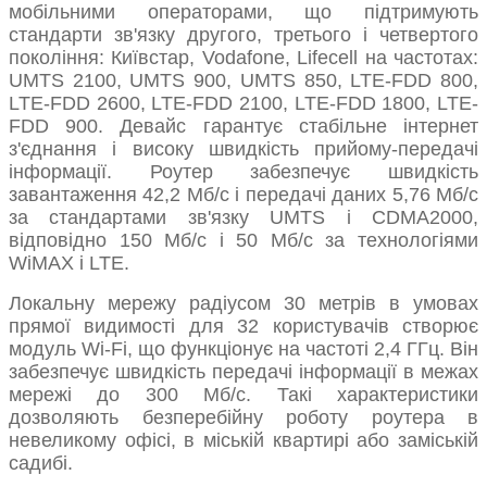
мобільними операторами, що підтримують
стандарти зв'язку другого, третього і четвертого
покоління: Київстар, Vodafone, Lifecell на частотах:
UMTS 2100, UMTS 900, UMTS 850, LTE-FDD 800,
LTE-FDD 2600, LTE-FDD 2100, LTE-FDD 1800, LTE-
FDD 900. Девайс гарантує стабільне інтернет
з'єднання і високу швидкість прийому-передачі
інформації. Роутер забезпечує швидкість
завантаження 42,2 Мб/с і передачі даних 5,76 Мб/с
за стандартами зв'язку UMTS і CDMA2000,
відповідно 150 Мб/с і 50 Мб/с за технологіями
WiMAX і LTE.
Локальну мережу радіусом 30 метрів в умовах
прямої видимості для 32 користувачів створює
модуль Wi-Fi, що функціонує на частоті 2,4 ГГц. Він
забезпечує швидкість передачі інформації в межах
мережі до 300 Мб/с. Такі характеристики
дозволяють безперебійну роботу роутера в
невеликому офісі, в міській квартирі або заміській
садибі.