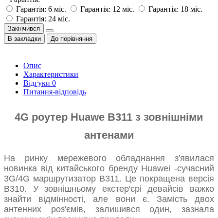
Гарантія: 6 міс.
Гарантія: 12 міс.
Гарантія: 18 міс.
Гарантія: 24 міс.
Закінчився
В закладки
До порівняння
Опис
Характеристики
Відгуки
0
Питання-відповідь
4G роутер Huawe В311 з зовнішніми
антенами
На ринку мережевого обладнання з'явилася
новинка від китайського бренду Huawei -сучасний
3G/4G маршрутизатор В311. Це покращена версія
В310. У зовнішньому екстер'єрі девайсів важко
знайти відмінності, але вони є. Замість двох
антенних роз'ємів, залишився один, зазнала