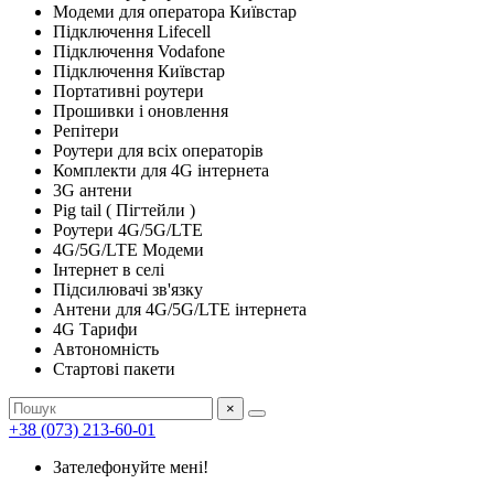
Модеми для оператора Київстар
Підключення Lifecell
Підключення Vodafone
Підключення Київстар
Портативні роутери
Прошивки і оновлення
Репітери
Роутери для всіх операторів
Комплекти для 4G інтернета
3G антени
Pig tail ( Пігтейли )
Роутери 4G/5G/LTE
4G/5G/LTE Модеми
Інтернет в селі
Підсилювачі зв'язку
Антени для 4G/5G/LTE інтернета
4G Тарифи
Автономність
Стартові пакети
×
+38 (073) 213-60-01
Зателефонуйте мені!