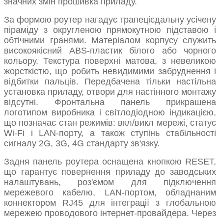
значних змін прошивка приладу.
За формою роутер нагадує трапецієдальну усічену
піраміду з округленою прямокутною підставою і
обтічними гранями. Матеріалом корпусу служить
високоякісний ABS-пластик білого або чорного
кольору. Текстура поверхні матова, з невеликою
жорсткістю, що робить невидимими забруднення і
відбитки пальців. Передбачена тільки настільна
установка приладу, отвори для настінного монтажу
відсутні. Фронтальна панель прикрашена
логотипом виробника і світлодіодною індикацією,
що позначає стан режимів: вкл/викл мережі, статус
Wi-Fi і LAN-порту, а також ступінь стабільності
сигналу 2G, 3G, 4G стандарту зв'язку.
Задня панель роутера оснащена кнопкою RESET,
що гарантує повернення приладу до заводських
налаштувань, роз'ємом для підключення
мережевого кабелю, LAN-портом, обладнаним
коннектором RJ45 для інтеграції з глобальною
мережею проводового інтернет-провайдера. Через