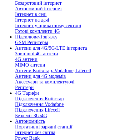
Бездротовий інтернет
Автономний інтернет
Інтернет в селі
Інтернет на дачі
Інтернет у приватному секторі
Готові комплекти 4G
Підсилювачі зв'язку
GSM Репитеры
Антени для 4G/5G/LTE інтернета
Зовнішні 4G антени
4G антени
MIMO антени
Антени Київстар, Vodafone, Lifecell
Антени для 4G модемів
Аксесуари та комплектуючі
Репітери
4G Тарифи
Підключення Київстар
Підключення Vodafone
Підключення Lifecell
Безліміт 3G\4G
Автономність
Портативні зарядні станції
Інтернет без світла
Power Bank