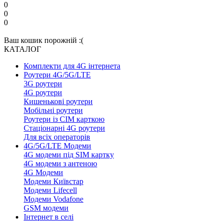
0
0
0
Ваш кошик порожній :(
КАТАЛОГ
Комплекти для 4G інтернета
Роутери 4G/5G/LTE
3G роутери
4G роутери
Кишенькові роутери
Мобільні роутери
Роутери із СІМ карткою
Стаціонарні 4G роутери
Для всіх операторів
4G/5G/LTE Модеми
4G модеми під SIM картку
4G модеми з антеною
4G Модеми
Модеми Київстар
Модеми Lifecell
Модеми Vodafone
GSM модеми
Інтернет в селі