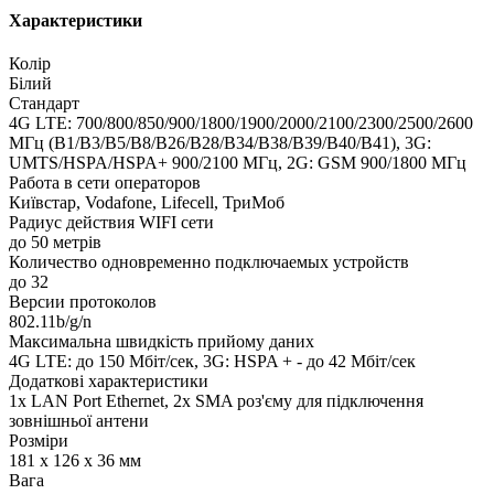
Характеристики
Колір
Білий
Стандарт
4G LTE: 700/800/850/900/1800/1900/2000/2100/2300/2500/2600
МГц (B1/B3/B5/B8/B26/B28/B34/B38/B39/B40/B41), 3G:
UMTS/HSPA/HSPA+ 900/2100 МГц, 2G: GSM 900/1800 МГц
Работа в сети операторов
Київстар, Vodafone, Lifecell, ТриМоб
Радиус действия WIFI сети
до 50 метрів
Количество одновременно подключаемых устройств
до 32
Версии протоколов
802.11b/g/n
Максимальна швидкість прийому даних
4G LTE: до 150 Мбіт/сек, 3G: HSPA + - до 42 Мбіт/сек
Додаткові характеристики
1x LAN Port Ethernet, 2х SMA роз'єму для підключення
зовнішньої антени
Розміри
181 x 126 x 36 мм
Вага