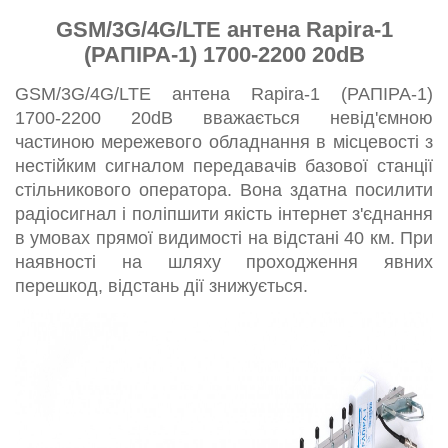
GSM/3G/4G/LTE антена Rapira-1
(РАПІРА-1) 1700-2200 20dB
GSM/3G/4G/LTE антена Rapira-1 (РАПІРА-1)
1700-2200 20dB вважається невід'ємною
частиною мережевого обладнання в місцевості з
нестійким сигналом передавачів базової станції
стільникового оператора. Вона здатна посилити
радіосигнал і поліпшити якість інтернет з'єднання
в умовах прямої видимості на відстані 40 км. При
наявності на шляху проходження явних
перешкод, відстань дії знижується.