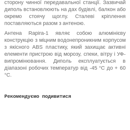
сторону чинної передавальної станції. Зазвичай
диполь встановлюють на дах будівлі, балкон або
окремо стоячу щоглу. Сталеві кріплення
поставляються разом з антеною.
Антена Rapira-1 являє собою алюмінієву
конструкцію з міцним водонепроникним корпусом
з якісного ABS пластику, який захищає активні
елементи пристрою від морозу, спеки, вітру і УФ-
випромінювання. Диполь експлуатується в
діапазоні робочих температур від -45 °C до + 60
°C.
Рекомендуємо подивитися
Модем с Wi-Fi ZTE MF79u + блок живлення