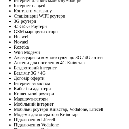
Інтернет для військовослужбовців
Інтернет на дачі
Контакти магазину
Стаціонарні WIFI роутери
3G роутери
4.5G/5G Роутери
GSM маршрутизаторы
Huawei
Novatel
Rozetka
WiFi Модеми
Аксесуари та комплектуючі до 3G / 4G антен
Антени для посилення 4G Київстар
Бездротовий інтернет
Безліміт 3G / 4G
Договір оферти
Інтернет за містом
Кабелі та адаптери
Кишенькові роутери
Маршрутизатори
Мобільний інтернет
Мобільні роутери Київстар, Vodafone, Lifecell
Модеми для оператора Київстар
Підключення Lifecell
Підключення Vodafone