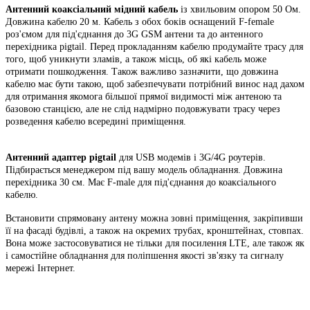
Антенний коаксіальний мідний кабель
із хвильовим опором 50 Ом.
Довжина кабелю 20 м. Кабель з обох боків оснащений F-female
роз'ємом для під'єднання до 3G GSM антени та до антенного
перехідника pigtail. Перед прокладанням кабелю продумайте трасу для
того, щоб уникнути зламів, а також місць, об які кабель може
отримати пошкодження. Також важливо зазначити, що довжина
кабелю має бути такою, щоб забезпечувати потрібний винос над дахом
для отримання якомога більшої прямої видимості між антеною та
базовою станцією, але не слід надмірно подовжувати трасу через
розведення кабелю всередині приміщення.
Антенний адаптер pigtail
для USB модемів і 3G/4G роутерів.
Підбирається менеджером під вашу модель обладнання. Довжина
перехідника 30 см. Має F-male для під'єднання до коаксіального
кабелю.
Встановити спрямовану антену можна зовні приміщення, закріпивши
її на фасаді будівлі, а також на окремих трубах, кронштейнах, стовпах.
Вона може застосовуватися не тільки для посилення LTE, але також як
і самостійне обладнання для поліпшення якості зв'язку та сигналу
мережі Інтернет.