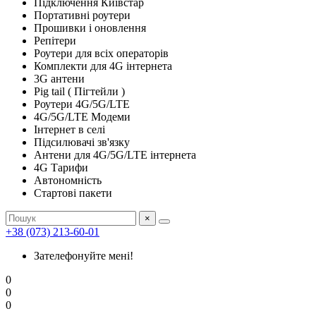
Підключення Київстар
Портативні роутери
Прошивки і оновлення
Репітери
Роутери для всіх операторів
Комплекти для 4G інтернета
3G антени
Pig tail ( Пігтейли )
Роутери 4G/5G/LTE
4G/5G/LTE Модеми
Інтернет в селі
Підсилювачі зв'язку
Антени для 4G/5G/LTE інтернета
4G Тарифи
Автономність
Стартові пакети
×
+38 (073) 213-60-01
Зателефонуйте мені!
0
0
0