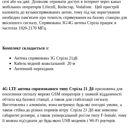
селі або на дачі. Дозволяє отримати доступ в інтернет через канал
мобільних операторів Lifecell, Київстар, Vodafone. Цей пристрій
належить до вузькоспрямованих антен, тому під час коригування
необхідно пам'ятати про точність спрямування на базову станцію для
якіснішого сигналу. Спрямована 3G/4G антена Стріла працює в
частотах 1920-2170 МГц.
Комплект складається з:
Антена спрямована 3G Стріла 21дБ
Кабель мідний коаксіальний: 20 м
Антенний перехідник
4
G LTE антена спрямованого типу Стріла 21 Д
б
призначена для
посилення сигналу мережі GSM операторів у значній віддаленості
об'єкта від базової станції, а також для стабілізації сигналу.
Виготовлена з алюмінію, вона витримує будь-які погодні умови, а
також стійка до різких поривів вітру. Стріла 21 Дб має невеликі
габаритні розміри, а також універсальний роз'єм типу F-female, тому
її можна під'єднати до будь-яких USB модемів і Wi-Fi роутерів.