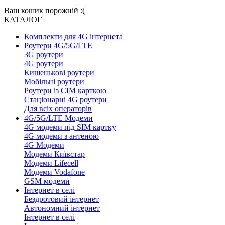
Ваш кошик порожній :(
КАТАЛОГ
Комплекти для 4G інтернета
Роутери 4G/5G/LTE
3G роутери
4G роутери
Кишенькові роутери
Мобільні роутери
Роутери із СІМ карткою
Стаціонарні 4G роутери
Для всіх операторів
4G/5G/LTE Модеми
4G модеми під SIM картку
4G модеми з антеною
4G Модеми
Модеми Київстар
Модеми Lifecell
Модеми Vodafone
GSM модеми
Інтернет в селі
Бездротовий інтернет
Автономний інтернет
Інтернет в селі