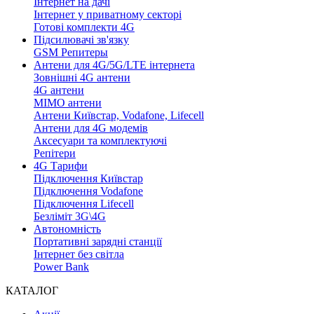
Інтернет на дачі
Інтернет у приватному секторі
Готові комплекти 4G
Підсилювачі зв'язку
GSM Репитеры
Антени для 4G/5G/LTE інтернета
Зовнішні 4G антени
4G антени
MIMO антени
Антени Київстар, Vodafone, Lifecell
Антени для 4G модемів
Аксесуари та комплектуючі
Репітери
4G Тарифи
Підключення Київстар
Підключення Vodafone
Підключення Lifecell
Безліміт 3G\4G
Автономність
Портативні зарядні станції
Інтернет без світла
Power Bank
КАТАЛОГ