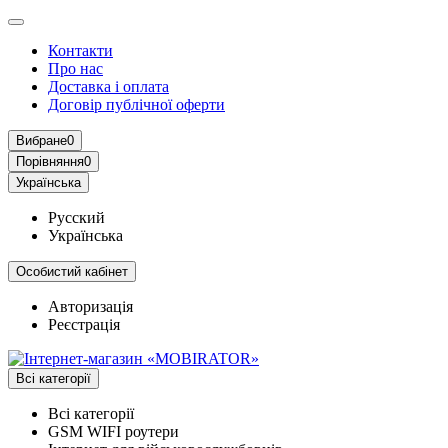
Контакти
Про нас
Доставка і оплата
Договір публічної оферти
Вибране
0
Порівняння
0
Українська
Русский
Українська
Особистий кабінет
Авторизація
Реєстрація
Всі категорії
Всі категорії
GSM WIFI роутери